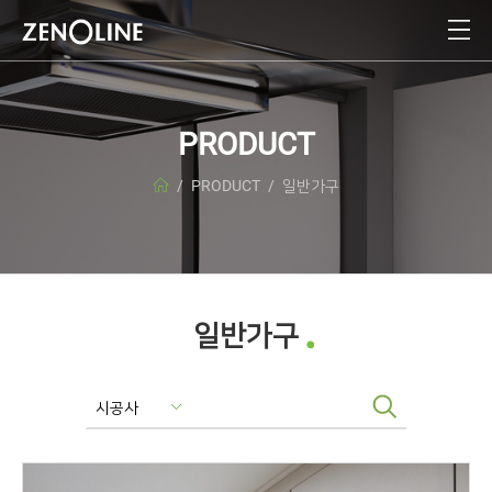
회사소개
공사실적
주방가구
제조설비
News
묻고답하기
VISION 2025
실적사진
PRODUCT
일반가구
기업부설연구소
Notice
자주하는 질문
연혁
인증현황
E-카탈로그
/
PRODUCT
/
일반가구
온라인 견적요청
품질정책
수상현황
A/S처리
환경경영방침
다운로드
CI
채용안내
오시는길
일반가구