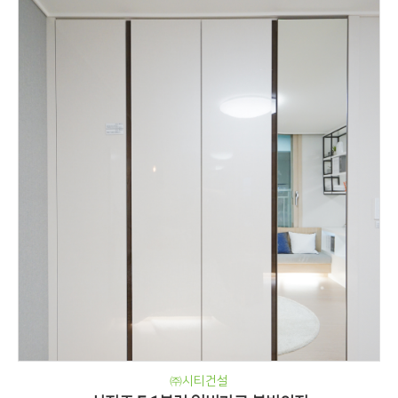
㈜시티건설