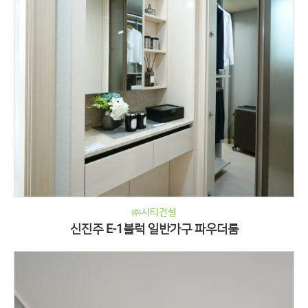
㈜시티건설
신진주 E-1블럭 일반가구 파우더룸